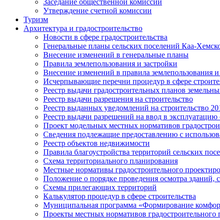
Заседание общественной комиссии
Утверждение счетной комиссии
Туризм
Архитектура и градостроительство
Новости в сфере градостроительства
Генеральные планы сельских поселений Каа-Хемск
Внесение изменений в генеральные планы
Правила землепользования и застройки
Внесение изменений в правила землепользования и
Исчерпывающие перечни процедур в сфере строите
Реестр выдачи градостроительных планов земельны
Реестр выдачи разрешения на строительство
Реестр выданных уведомлений на строительство 2018
Реестр выдачи разрешений на ввод в эксплуатацию 
Проект модельных местных нормативов градострои
Сведения подлежащие предоставлению с использов
Реестр объектов недвижимости
Правила благоустройства территорий сельских пос
Схема территориального планирования
Местные нормативы градостроительного проектир
Положение о порядке проведения осмотра зданий,
Схемы прилегающих территорий
Калькулятор процедур в сфере строительства
Муниципальная программа «Формирование комфор
Проекты местных нормативов градостроительного 