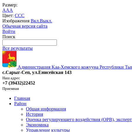
Размер:
A
A
A
Цвет:
C
C
C
Изображения
Вкл.
Выкл.
Обычная версия сайта
Войти
Поиск
Все результаты
Администрация Kaa-Хемского кожууна Республики Ты
с.Сарыг-Сеп, ул.Енисейская 143
Наш адрес
+7 (39432)22452
Приемная
Главная
Район
Общая информация
История
Оценка регулирующего воздействия (ОРВ), эксперт
Экономика
Управление культуры