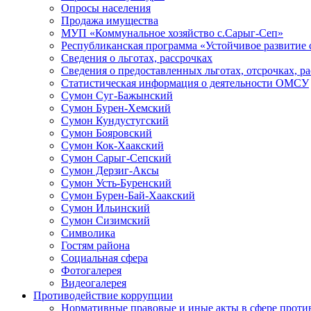
Опросы населения
Продажа имущества
МУП «Коммунальное хозяйство с.Сарыг-Сеп»
Республиканская программа «Устойчивое развитие 
Сведения о льготах, рассрочках
Сведения о предоставленных льготах, отсрочках, р
Статистическая информация о деятельности ОМСУ
Сумон Суг-Бажынский
Сумон Бурен-Хемский
Сумон Кундустугский
Сумон Бояровский
Сумон Кок-Хаакский
Сумон Сарыг-Сепский
Сумон Дерзиг-Аксы
Сумон Усть-Буренский
Сумон Бурен-Бай-Хаакский
Сумон Ильинский
Сумон Сизимский
Символика
Гостям района
Социальная сфера
Фотогалерея
Видеогалерея
Противодействие коррупции
Нормативные правовые и иные акты в сфере проти