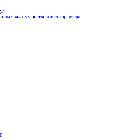
уг
ательствах имущественного характера
ий