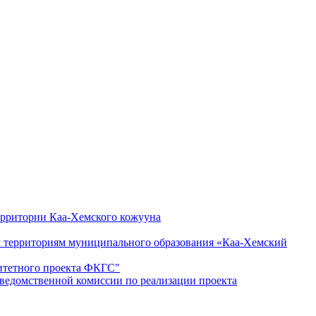
ерритории Каа-Хемского кожууна
ым территориям муниципального образования «Каа-Хемский
ритетного проекта ФКГС"
дведомственной комиссии по реализации проекта