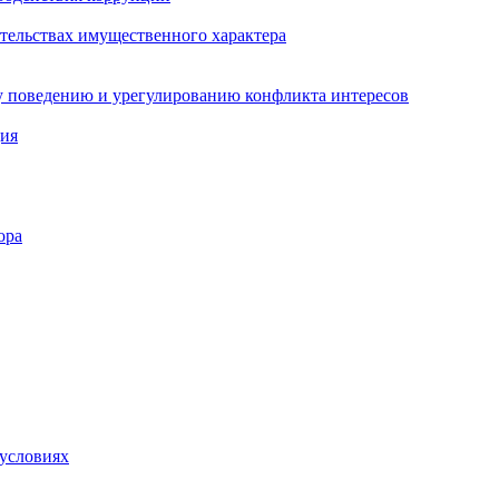
ательствах имущественного характера
 поведению и урегулированию конфликта интересов
ция
ора
 условиях