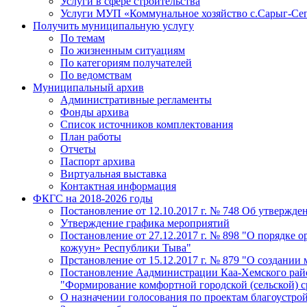
Услуги в сфере строительства
Услуги МУП «Коммунальное хозяйство с.Сарыг-Се
Получить муниципальную услугу
По темам
По жизненным ситуациям
По категориям получателей
По ведомствам
Муниципальный архив
Административные регламенты
Фонды архива
Список источников комплектования
План работы
Отчеты
Паспорт архива
Виртуальная выставка
Контактная информация
ФКГС на 2018-2026 годы
Постановление от 12.10.2017 г. № 748 Об утверж
Утверждение графика мероприятий
Постановление от 27.12.2017 г. № 898 "О порядке
кожуун» Республики Тыва"
Прстановление от 15.12.2017 г. № 879 "О создани
Постановление Аадминистрации Каа-Хемского район
"Формирование комфортной городской (сельской) 
О назначении голосования по проектам благоустро