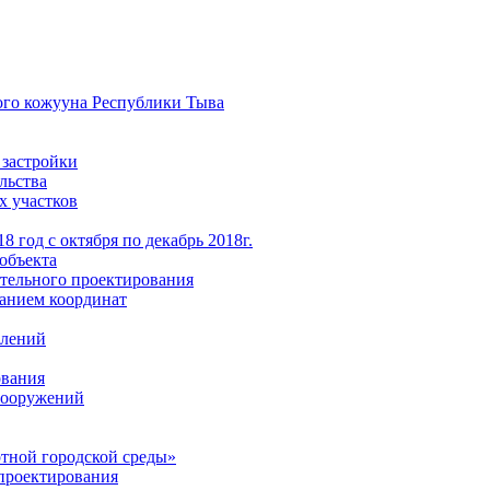
ого кожууна Республики Тыва
 застройки
льства
х участков
 год с октября по декабрь 2018г.
объекта
тельного проектирования
анием координат
елений
ования
 сооружений
тной городской среды»
проектирования