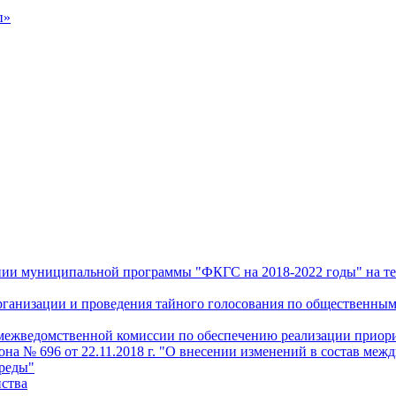
п»
дении муниципальной программы "ФКГС на 2018-2022 годы" на т
 организации и проведения тайного голосования по общественн
и межведомственной комиссии по обеспечению реализации прио
а № 696 от 22.11.2018 г. "О внесении изменений в состав меж
среды"
йства