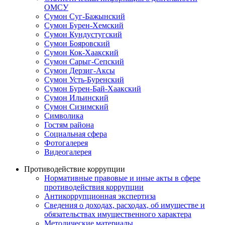
ОМСУ
Сумон Суг-Бажынский
Сумон Бурен-Хемский
Сумон Кундустугский
Сумон Бояровский
Сумон Кок-Хаакский
Сумон Сарыг-Сепский
Сумон Дерзиг-Аксы
Сумон Усть-Буренский
Сумон Бурен-Бай-Хаакский
Сумон Ильинский
Сумон Сизимский
Символика
Гостям района
Социальная сфера
Фотогалерея
Видеогалерея
Противодействие коррупции
Нормативные правовые и иные акты в сфере
противодействия коррупции
Антикоррупционная экспертиза
Сведения о доходах, расходах, об имуществе и
обязательствах имущественного характера
Методические материалы