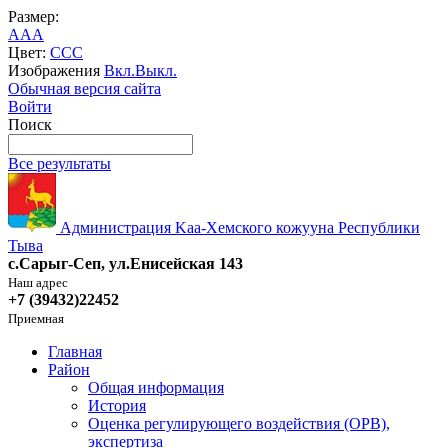
Размер:
A
A
A
Цвет:
C
C
C
Изображения
Вкл.
Выкл.
Обычная версия сайта
Войти
Поиск
Все результаты
Администрация Kaa-Хемского кожууна Республики
Тыва
с.Сарыг-Сеп, ул.Енисейская 143
Наш адрес
+7 (39432)22452
Приемная
Главная
Район
Общая информация
История
Оценка регулирующего воздействия (ОРВ),
экспертиза