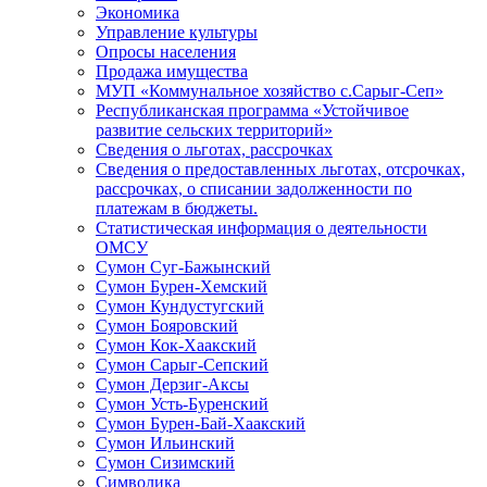
Экономика
Управление культуры
Опросы населения
Продажа имущества
МУП «Коммунальное хозяйство с.Сарыг-Сеп»
Республиканская программа «Устойчивое
развитие сельских территорий»
Сведения о льготах, рассрочках
Сведения о предоставленных льготах, отсрочках,
рассрочках, о списании задолженности по
платежам в бюджеты.
Статистическая информация о деятельности
ОМСУ
Сумон Суг-Бажынский
Сумон Бурен-Хемский
Сумон Кундустугский
Сумон Бояровский
Сумон Кок-Хаакский
Сумон Сарыг-Сепский
Сумон Дерзиг-Аксы
Сумон Усть-Буренский
Сумон Бурен-Бай-Хаакский
Сумон Ильинский
Сумон Сизимский
Символика