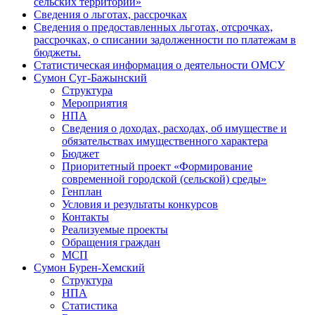
сельских территорий»
Сведения о льготах, рассрочках
Сведения о предоставленных льготах, отсрочках,
рассрочках, о списании задолженности по платежам в
бюджеты.
Статистическая информация о деятельности ОМСУ
Сумон Суг-Бажынский
Структура
Мероприятия
НПА
Сведения о доходах, расходах, об имуществе и
обязательствах имущественного характера
Бюджет
Приоритетный проект «Формирование
современной городской (сельской) среды»
Генплан
Условия и результаты конкурсов
Контакты
Реализуемые проекты
Обращения граждан
МСП
Сумон Бурен-Хемский
Структура
НПА
Статистика