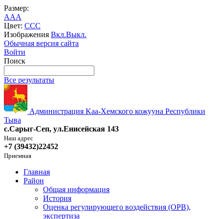
Размер:
A
A
A
Цвет:
C
C
C
Изображения
Вкл.
Выкл.
Обычная версия сайта
Войти
Поиск
Все результаты
Администрация Kaa-Хемского кожууна Республики
Тыва
с.Сарыг-Сеп, ул.Енисейская 143
Наш адрес
+7 (39432)22452
Приемная
Главная
Район
Общая информация
История
Оценка регулирующего воздействия (ОРВ),
экспертиза