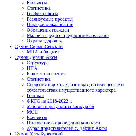
Контакты
Статистика
График работы
Реализуемые проекты
Порядок обжалования
Обращения граждан
Малое и среднее предпринимательство
Охрана здоровья
Сумон Сарыг-Сепский
МПА и бюджет
Сумон Дерзиг-Аксы
Структура
НПА
Бюджет поселения
Статистика
Сведения о доходах, расходах, об имуществе и
обязательствах имущественного характера
Генплан
ФКГС на 2018-2022 г.
Условия и результаты конкурсов
МСП
Контакты
Извещение о проведении конкурса
Хурал представителей с. Дерзиг-Аксы
Сумон Усть-Буренский