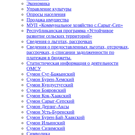
Экономика
Управление культуры
Опросы населения
Продажа имущества
МУП «Коммунальное хозяйство с.Сарыг-Сеп»
Республиканская программа «Устойчивое
развитие сельских территорий»
Сведения о льготах, рассрочках
Сведения о предоставленных льготах, отсрочках,
рассрочках, о списании задолженности по
платежам в бюджеты.
Статистическая информация о деятельности
ОМСУ
Сумон Суг-Бажынский
Сумон Бурен-Хемский
Сумон Кундустугский
Сумон Бояровский
Сумон Кок-Хаакский
Сумон Сарыг-Сепский
Сумон Дерзиг-Аксы
Сумон Усть-Буренский
Сумон Бурен-Бай-Хаакский
Сумон Ильинский
Сумон Сизимский
Символика