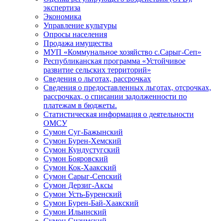
экспертиза
Экономика
Управление культуры
Опросы населения
Продажа имущества
МУП «Коммунальное хозяйство с.Сарыг-Сеп»
Республиканская программа «Устойчивое
развитие сельских территорий»
Сведения о льготах, рассрочках
Сведения о предоставленных льготах, отсрочках,
рассрочках, о списании задолженности по
платежам в бюджеты.
Статистическая информация о деятельности
ОМСУ
Сумон Суг-Бажынский
Сумон Бурен-Хемский
Сумон Кундустугский
Сумон Бояровский
Сумон Кок-Хаакский
Сумон Сарыг-Сепский
Сумон Дерзиг-Аксы
Сумон Усть-Буренский
Сумон Бурен-Бай-Хаакский
Сумон Ильинский
Сумон Сизимский