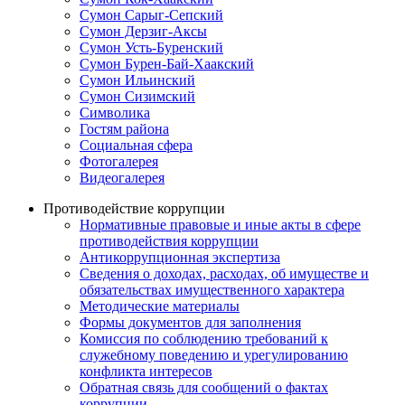
Сумон Сарыг-Сепский
Сумон Дерзиг-Аксы
Сумон Усть-Буренский
Сумон Бурен-Бай-Хаакский
Сумон Ильинский
Сумон Сизимский
Символика
Гостям района
Социальная сфера
Фотогалерея
Видеогалерея
Противодействие коррупции
Нормативные правовые и иные акты в сфере
противодействия коррупции
Антикоррупционная экспертиза
Сведения о доходах, расходах, об имуществе и
обязательствах имущественного характера
Методические материалы
Формы документов для заполнения
Комиссия по соблюдению требований к
служебному поведению и урегулированию
конфликта интересов
Обратная связь для сообщений о фактах
коррупции