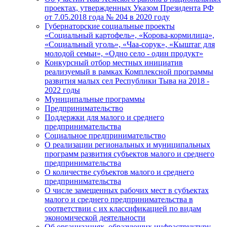
проектах, утвержденных Указом Президента РФ
от 7.05.2018 года № 204 в 2020 году
Губернаторские социальные проекты
«Социальный картофель», «Корова-кормилица»,
«Социальный уголь», «Чаа-сорук», «Кыштаг для
молодой семьи», «Одно село - один продукт»
Конкурсный отбор местных инициатив
реализуемый в рамках Комплексной программы
развития малых сел Республики Тыва на 2018 -
2022 годы
Муниципальные программы
Предпринимательство
Поддержки для малого и среднего
предпринимательства
Социальное предпринимательство
О реализации региональных и муниципальных
программ развития субъектов малого и среднего
предпринимательства
О количестве субъектов малого и среднего
предпринимательства
О числе замещенных рабочих мест в субъектах
малого и среднего предпринимательства в
соответствии с их классификацией по видам
экономической деятельности
Об организациях, образующих инфраструктуру