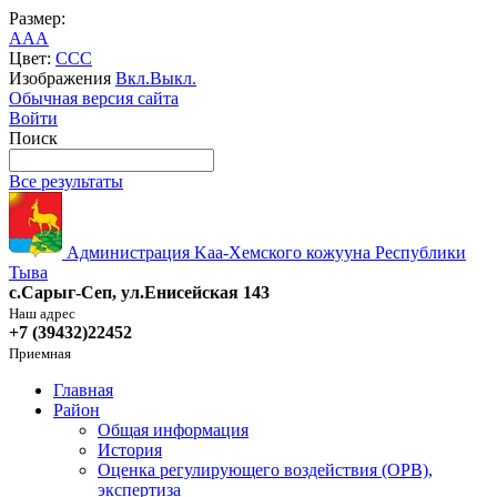
Размер:
A
A
A
Цвет:
C
C
C
Изображения
Вкл.
Выкл.
Обычная версия сайта
Войти
Поиск
Все результаты
Администрация Kaa-Хемского кожууна Республики
Тыва
с.Сарыг-Сеп, ул.Енисейская 143
Наш адрес
+7 (39432)22452
Приемная
Главная
Район
Общая информация
История
Оценка регулирующего воздействия (ОРВ),
экспертиза