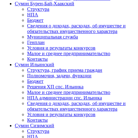
Сумон Бурен-Бай-Хаакский
Структура
НПА
Бюджет
Сведения о доходах, расходах, об имуществе и
обязательствах имущественного характера
Муниципальная служба
Генплан
Условия и результаты конкурсов
Малое и среднее предпринимательство
Контакты
Сумон Ильинский
Структура, график приема граждан
Полномочия, задачи, функции
Бюджет
Решения ХП спс. Ильинка
Малое и среднее предпринимательство
НПА администрации спс. Ильинка
Сведения о доходах, расходах, об имуществе и
обязательствах имущественного характера
Условия и результаты конкурсов
Контакты
Сумон Сизимский
Структура
НПА