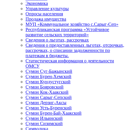
Экономика
Управление культуры
Опросы населения
Продажа имущества
МУП «Коммунальное хозяйство с.Сарыг-Сеп»
Республиканская программа «Устойчивое
развитие сельских территорий»
Сведения о льготах, рассрочках
Сведения о предоставленных льготах, отсрочках,
рассрочках, о списании задолженности по
платежам в бюджеты.
Статистическая информация о деятельности
ОМСУ
Сумон Суг-Бажынский
Сумон Бурен-Хемский
Сумон Кундустугский
Сумон Бояровский
Сумон Кок-Хаакский
Сумон Сарыг-Сепский
Сумон Дерзиг-Аксы
Сумон Усть-Буренский
Сумон Бурен-Бай-Хаакский
Сумон Ильинский
Сумон Сизимский
Символика