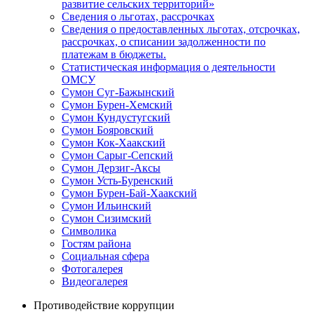
развитие сельских территорий»
Сведения о льготах, рассрочках
Сведения о предоставленных льготах, отсрочках,
рассрочках, о списании задолженности по
платежам в бюджеты.
Статистическая информация о деятельности
ОМСУ
Сумон Суг-Бажынский
Сумон Бурен-Хемский
Сумон Кундустугский
Сумон Бояровский
Сумон Кок-Хаакский
Сумон Сарыг-Сепский
Сумон Дерзиг-Аксы
Сумон Усть-Буренский
Сумон Бурен-Бай-Хаакский
Сумон Ильинский
Сумон Сизимский
Символика
Гостям района
Социальная сфера
Фотогалерея
Видеогалерея
Противодействие коррупции