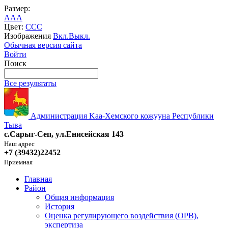
Размер:
A
A
A
Цвет:
C
C
C
Изображения
Вкл.
Выкл.
Обычная версия сайта
Войти
Поиск
Все результаты
Администрация Kaa-Хемского кожууна Республики
Тыва
с.Сарыг-Сеп, ул.Енисейская 143
Наш адрес
+7 (39432)22452
Приемная
Главная
Район
Общая информация
История
Оценка регулирующего воздействия (ОРВ),
экспертиза