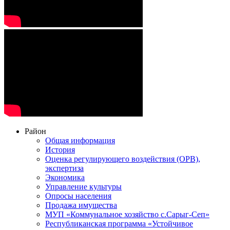
Район
Общая информация
История
Оценка регулирующего воздействия (ОРВ),
экспертиза
Экономика
Управление культуры
Опросы населения
Продажа имущества
МУП «Коммунальное хозяйство с.Сарыг-Сеп»
Республиканская программа «Устойчивое