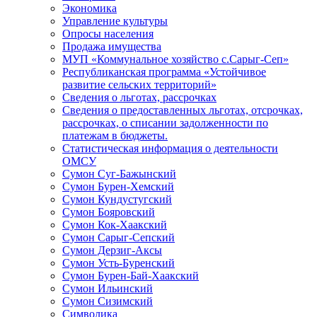
Экономика
Управление культуры
Опросы населения
Продажа имущества
МУП «Коммунальное хозяйство с.Сарыг-Сеп»
Республиканская программа «Устойчивое
развитие сельских территорий»
Сведения о льготах, рассрочках
Сведения о предоставленных льготах, отсрочках,
рассрочках, о списании задолженности по
платежам в бюджеты.
Статистическая информация о деятельности
ОМСУ
Сумон Суг-Бажынский
Сумон Бурен-Хемский
Сумон Кундустугский
Сумон Бояровский
Сумон Кок-Хаакский
Сумон Сарыг-Сепский
Сумон Дерзиг-Аксы
Сумон Усть-Буренский
Сумон Бурен-Бай-Хаакский
Сумон Ильинский
Сумон Сизимский
Символика