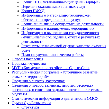
Копии НПА устанавливающих цены (тарифы)
Перечень оказываемых платных услуг
Копия ПФХД
Информация о материально-техническом
обеспечении предоставления услуг
Копии лицензий на осуществление деятельности
Информация о планируемых мероприятиях
Информация о выполнении государственного
(муниципального) задания, отчет о результатах
деятельности
Результаты независимой оценки качества оказания
услуг
План по улучшению качества работы
Опросы населения
Продажа имущества
МУП «Коммунальное хозяйство с.Сарыг-Сеп»
Республиканская программа «Устойчивое развитие
сельских территорий»
Сведения о льготах, рассрочках
Сведения о предоставленных льготах, отсрочках,
рассрочках, о списании задолженности по платежам в
бюджеты.
Статистическая информация о деятельности ОМСУ
Сумон Суг-Бажынский
Структура