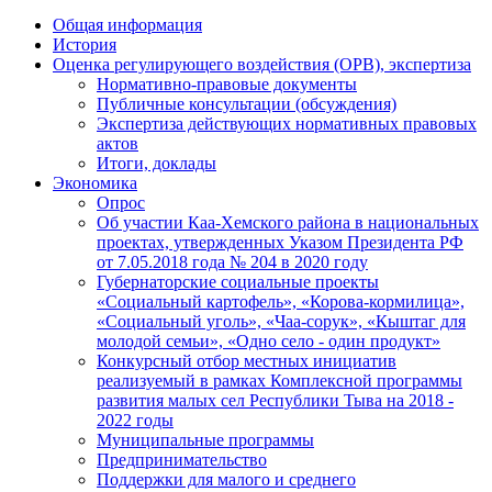
Общая информация
История
Оценка регулирующего воздействия (ОРВ), экспертиза
Нормативно-правовые документы
Публичные консультации (обсуждения)
Экспертиза действующих нормативных правовых
актов
Итоги, доклады
Экономика
Опрос
Об участии Каа-Хемского района в национальных
проектах, утвержденных Указом Президента РФ
от 7.05.2018 года № 204 в 2020 году
Губернаторские социальные проекты
«Социальный картофель», «Корова-кормилица»,
«Социальный уголь», «Чаа-сорук», «Кыштаг для
молодой семьи», «Одно село - один продукт»
Конкурсный отбор местных инициатив
реализуемый в рамках Комплексной программы
развития малых сел Республики Тыва на 2018 -
2022 годы
Муниципальные программы
Предпринимательство
Поддержки для малого и среднего