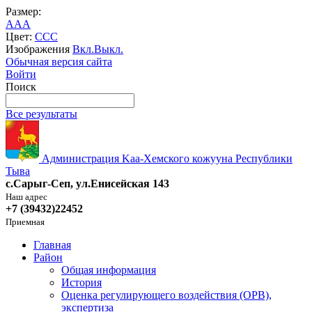
Размер:
A
A
A
Цвет:
C
C
C
Изображения
Вкл.
Выкл.
Обычная версия сайта
Войти
Поиск
Все результаты
Администрация Kaa-Хемского кожууна Республики
Тыва
с.Сарыг-Сеп, ул.Енисейская 143
Наш адрес
+7 (39432)22452
Приемная
Главная
Район
Общая информация
История
Оценка регулирующего воздействия (ОРВ),
экспертиза