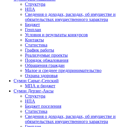
Структура
НПА
Сведения о доходах, расходах, об имуществе и
обязательствах имущественного характера
Бюджет
Генплан
Условия и результаты конкурсов
Контакты
Статистика
График работы
Реализуемые проекты
Порядок обжалования
Обращения граждан
Малое и среднее предпринимательство
Охрана здоровья
Сумон Сарыг-Сепский
МПА и бюджет
Сумон Дерзиг-Аксы
Структура
НПА
Бюджет поселения
Статистика
Сведения о доходах, расходах, об имуществе и
обязательствах имущественного характера
Генплан