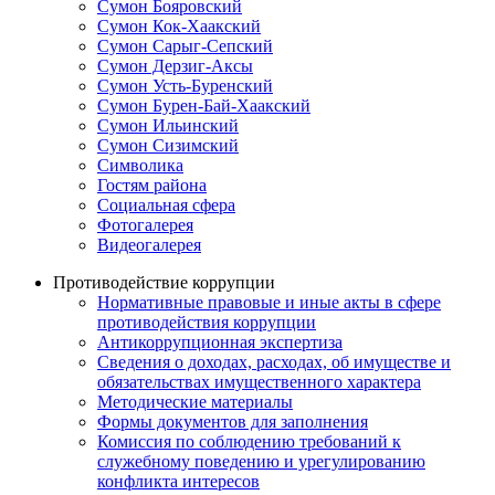
Сумон Бояровский
Сумон Кок-Хаакский
Сумон Сарыг-Сепский
Сумон Дерзиг-Аксы
Сумон Усть-Буренский
Сумон Бурен-Бай-Хаакский
Сумон Ильинский
Сумон Сизимский
Символика
Гостям района
Социальная сфера
Фотогалерея
Видеогалерея
Противодействие коррупции
Нормативные правовые и иные акты в сфере
противодействия коррупции
Антикоррупционная экспертиза
Сведения о доходах, расходах, об имуществе и
обязательствах имущественного характера
Методические материалы
Формы документов для заполнения
Комиссия по соблюдению требований к
служебному поведению и урегулированию
конфликта интересов