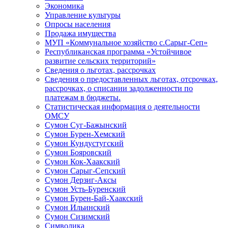
Экономика
Управление культуры
Опросы населения
Продажа имущества
МУП «Коммунальное хозяйство с.Сарыг-Сеп»
Республиканская программа «Устойчивое
развитие сельских территорий»
Сведения о льготах, рассрочках
Сведения о предоставленных льготах, отсрочках,
рассрочках, о списании задолженности по
платежам в бюджеты.
Статистическая информация о деятельности
ОМСУ
Сумон Суг-Бажынский
Сумон Бурен-Хемский
Сумон Кундустугский
Сумон Бояровский
Сумон Кок-Хаакский
Сумон Сарыг-Сепский
Сумон Дерзиг-Аксы
Сумон Усть-Буренский
Сумон Бурен-Бай-Хаакский
Сумон Ильинский
Сумон Сизимский
Символика