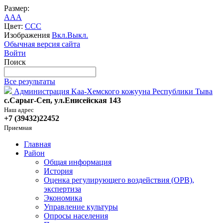
Размер:
A
A
A
Цвет:
C
C
C
Изображения
Вкл.
Выкл.
Обычная версия сайта
Войти
Поиск
Все результаты
Администрация Kaa-Хемского кожууна Республики Тыва
с.Сарыг-Сеп, ул.Енисейская 143
Наш адрес
+7 (39432)22452
Приемная
Главная
Район
Общая информация
История
Оценка регулирующего воздействия (ОРВ),
экспертиза
Экономика
Управление культуры
Опросы населения