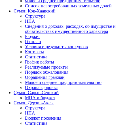
малое и среднее предпринимательство
Список невостребованных земельных долей
Сумон Кок-Хаакский
Структура
НПА
Сведения о доходах, расходах, об имуществе и
обязательствах имущественного характера
Бюджет
Генплан
Условия и результаты конкурсов
Контакты
Статистика
График работы
Реализуемые проекты
Порядок обжалования
Обращения граждан
Малое и среднее предпринимательство
Охрана здоровья
Сумон Сарыг-Сепский
МПА и бюджет
Сумон Дерзиг-Аксы
Структура
НПА
Бюджет поселения
Статистика