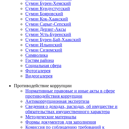
Сумон Бурен-Хемский
Сумон Кундустугский
Сумон Бояровский
Сумон Кок-Хаакский
Сумон Сарыг-Сепский
Сумон Дерзиг-Аксы
Сумон Усть-Буренский
Сумон Бурен-Бай-Хаакский
Сумон Ильинский
Сумон Сизимский
Символика
Гостям района
Социальная сфера
Фотогалерея
Видеогалерея
Противодействие коррупции
Нормативные правовые и иные акты в сфере
противодействия коррупции
Антикоррупционная экспертиза
Сведения о доходах, расходах, об имуществе и
обязательствах имущественного характера
Методические материалы
Формы документов для заполнения
Комиссия по соблюдению требований к