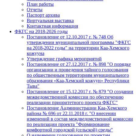
План работы
Отчеты
Паспорт архива
Виртуальная выставка
Контактная информация
ФКГС на 2018-2026 годы
Постановление от 12.10.2017 г. № 748 Об
утверждении муниципальной программы "ФКГС
на 2018-2022 годы" на территории Каа-Хемского
кожууна
Утверждение графика мероприятий
Постановление от 27.12.2017 г. № 898 "О порядке
организации и проведения тайного голосования
по общественным территориям муниципального
образования «Каа-Хемский кожуун» Республики
Тыва"
Прстановление от 15.12.2017 г. № 879 "О создании
межведомственной комиссии по обеспечению
реализации приоритетного проекта ФКГС"
Постановление Аадминистрации Каа-Хемского
района № 696 от 22.11.2018 г. "О внесении
изменений в состав междведомственной комиссии
по реализации проекта "Формирование
комфортной городской (сельской) среды"
О назначении голосования по проектам