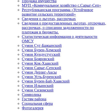
Продажа имущества
МУП «Коммунальное хозяйство с.Сарыг-Сеп»
Республиканская программа «Устойчивое
развитие сельских территорий»
Сведения о льготах, рассрочках
Сведения о предоставленных льготах, отсрочках,
рассрочках, о списании задолженности по
платежам в бюджеты.
Статистическая информация о деятельности
ОМСУ
Сумон Суг-Бажынский
Сумон Бурен-Хемский
Сумон Кундустугский
Сумон Бояровский
Сумон Кок-Хаакский
Сумон Сарыг-Сепский
Сумон Дерзиг-Аксы
Сумон Усть-Буренский
Сумон Бурен-Бай-Хаакский
Сумон Ильинский
Сумон Сизимский
Символика
Гостям района
Социальная сфера
Фотогалерея