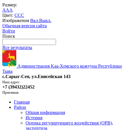
Размер:
A
A
A
Цвет:
C
C
C
Изображения
Вкл.
Выкл.
Обычная версия сайта
Войти
Поиск
Все результаты
Администрация Kaa-Хемского кожууна Республики
Тыва
с.Сарыг-Сеп, ул.Енисейская 143
Наш адрес
+7 (39432)22452
Приемная
Главная
Район
Общая информация
История
Оценка регулирующего воздействия (ОРВ),
экспертиза