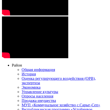
Район
Общая информация
История
Оценка регулирующего воздействия (ОРВ),
экспертиза
Экономика
Управление культуры
Опросы населения
Продажа имущества
МУП «Коммунальное хозяйство с.Сарыг-Сеп»
Республиканская программа «Устойчивое