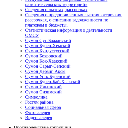
развитие сельских территорий»
Сведения о льготах, рассрочках
Сведения о предоставленных льготах, отсрочках,
рассрочках, о списании задолженности по
платежам в бюджеты.
Статистическая информация о деятельности
ОМСУ
Сумон Суг-Бажынский
Сумон Бурен-Хемский
Сумон Кундустугский
Сумон Бояровский
Сумон Кок-Хаакский
Сумон Сарыг-Сепский
Сумон Дерзиг-Аксы
Сумон Усть-Буренский
Сумон Бурен-Бай-Хаакский
Сумон Ильинский
Сумон Сизимский
Символика
Гостям района
Социальная сфера
Фотогалерея
Видеогалерея
Противодействие коррупции