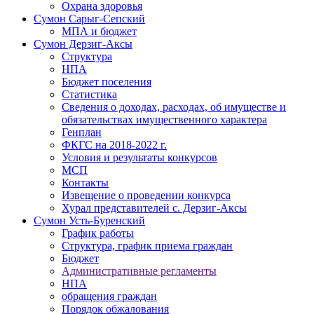
Охрана здоровья
Сумон Сарыг-Сепский
МПА и бюджет
Сумон Дерзиг-Аксы
Структура
НПА
Бюджет поселения
Статистика
Сведения о доходах, расходах, об имуществе и
обязательствах имущественного характера
Генплан
ФКГС на 2018-2022 г.
Условия и результаты конкурсов
МСП
Контакты
Извещение о проведении конкурса
Хурал представителей с. Дерзиг-Аксы
Сумон Усть-Буренский
График работы
Структура, график приема граждан
Бюджет
Административные регламенты
НПА
обращения граждан
Порядок обжалования