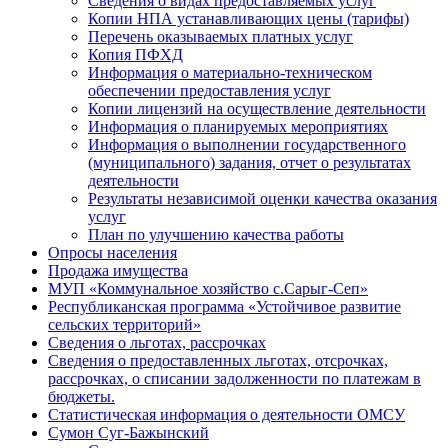
Сведения о видах предоставляемых услуг
Копии НПА устанавливающих цены (тарифы)
Перечень оказываемых платных услуг
Копия ПФХД
Информация о материально-техническом
обеспечении предоставления услуг
Копии лицензий на осуществление деятельности
Информация о планируемых мероприятиях
Информация о выполнении государственного
(муниципального) задания, отчет о результатах
деятельности
Результаты независимой оценки качества оказания
услуг
План по улучшению качества работы
Опросы населения
Продажа имущества
МУП «Коммунальное хозяйство с.Сарыг-Сеп»
Республиканская программа «Устойчивое развитие
сельских территорий»
Сведения о льготах, рассрочках
Сведения о предоставленных льготах, отсрочках,
рассрочках, о списании задолженности по платежам в
бюджеты.
Статистическая информация о деятельности ОМСУ
Сумон Суг-Бажынский