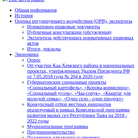
Общая информация
История
Оценка регулирующего воздействия (ОРВ), экспертиза
Нормативно-правовые документы
Публичные консультации (обсуждения)
Экспертиза действующих нормативных правовых
актов
Итоги, доклады
Экономика
Опрос
Об участии Каа-Хемского района в национальных
проектах, утвержденных Указом Президента РФ
от 7.05.2018 года № 204 в 2020 году
Губернаторские социальные проекты
«Социальный картофель», «Корова-кормилица»,
«Социальный уголь», «Чаа-сорук», «Кыштаг для
молодой семьи», «Одно село - один продукт»
Конкурсный отбор местных инициатив
реализуемый в рамках Комплексной программы
развития малых сел Республики Тыва на 2018 -
2022 годы
Муниципальные программы
Предпринимательство
Поддержки для малого и среднего