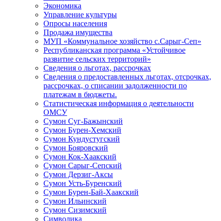
Экономика
Управление культуры
Опросы населения
Продажа имущества
МУП «Коммунальное хозяйство с.Сарыг-Сеп»
Республиканская программа «Устойчивое
развитие сельских территорий»
Сведения о льготах, рассрочках
Сведения о предоставленных льготах, отсрочках,
рассрочках, о списании задолженности по
платежам в бюджеты.
Статистическая информация о деятельности
ОМСУ
Сумон Суг-Бажынский
Сумон Бурен-Хемский
Сумон Кундустугский
Сумон Бояровский
Сумон Кок-Хаакский
Сумон Сарыг-Сепский
Сумон Дерзиг-Аксы
Сумон Усть-Буренский
Сумон Бурен-Бай-Хаакский
Сумон Ильинский
Сумон Сизимский
Символика