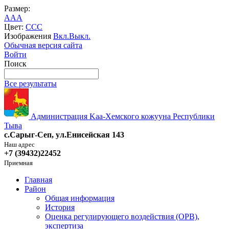
Размер:
A
A
A
Цвет:
C
C
C
Изображения
Вкл.
Выкл.
Обычная версия сайта
Войти
Поиск
Все результаты
Администрация Kaa-Хемского кожууна Республики
Тыва
с.Сарыг-Сеп, ул.Енисейская 143
Наш адрес
+7 (39432)22452
Приемная
Главная
Район
Общая информация
История
Оценка регулирующего воздействия (ОРВ),
экспертиза