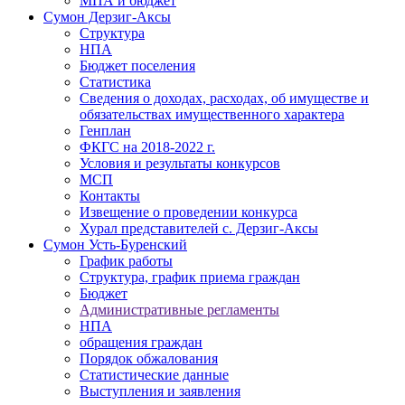
МПА и бюджет
Сумон Дерзиг-Аксы
Структура
НПА
Бюджет поселения
Статистика
Сведения о доходах, расходах, об имуществе и
обязательствах имущественного характера
Генплан
ФКГС на 2018-2022 г.
Условия и результаты конкурсов
МСП
Контакты
Извещение о проведении конкурса
Хурал представителей с. Дерзиг-Аксы
Сумон Усть-Буренский
График работы
Структура, график приема граждан
Бюджет
Административные регламенты
НПА
обращения граждан
Порядок обжалования
Статистические данные
Выступления и заявления