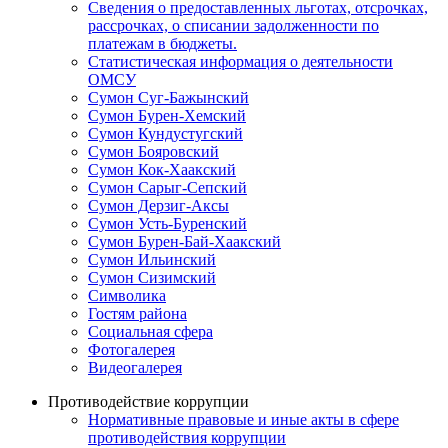
Сведения о предоставленных льготах, отсрочках,
рассрочках, о списании задолженности по
платежам в бюджеты.
Статистическая информация о деятельности
ОМСУ
Сумон Суг-Бажынский
Сумон Бурен-Хемский
Сумон Кундустугский
Сумон Бояровский
Сумон Кок-Хаакский
Сумон Сарыг-Сепский
Сумон Дерзиг-Аксы
Сумон Усть-Буренский
Сумон Бурен-Бай-Хаакский
Сумон Ильинский
Сумон Сизимский
Символика
Гостям района
Социальная сфера
Фотогалерея
Видеогалерея
Противодействие коррупции
Нормативные правовые и иные акты в сфере
противодействия коррупции