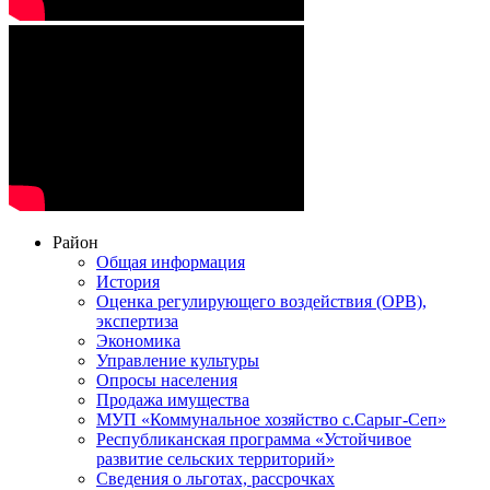
Район
Общая информация
История
Оценка регулирующего воздействия (ОРВ),
экспертиза
Экономика
Управление культуры
Опросы населения
Продажа имущества
МУП «Коммунальное хозяйство с.Сарыг-Сеп»
Республиканская программа «Устойчивое
развитие сельских территорий»
Сведения о льготах, рассрочках