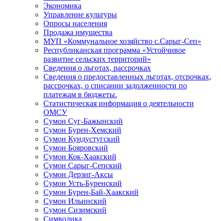
Экономика
Управление культуры
Опросы населения
Продажа имущества
МУП «Коммунальное хозяйство с.Сарыг-Сеп»
Республиканская программа «Устойчивое
развитие сельских территорий»
Сведения о льготах, рассрочках
Сведения о предоставленных льготах, отсрочках,
рассрочках, о списании задолженности по
платежам в бюджеты.
Статистическая информация о деятельности
ОМСУ
Сумон Суг-Бажынский
Сумон Бурен-Хемский
Сумон Кундустугский
Сумон Бояровский
Сумон Кок-Хаакский
Сумон Сарыг-Сепский
Сумон Дерзиг-Аксы
Сумон Усть-Буренский
Сумон Бурен-Бай-Хаакский
Сумон Ильинский
Сумон Сизимский
Символика