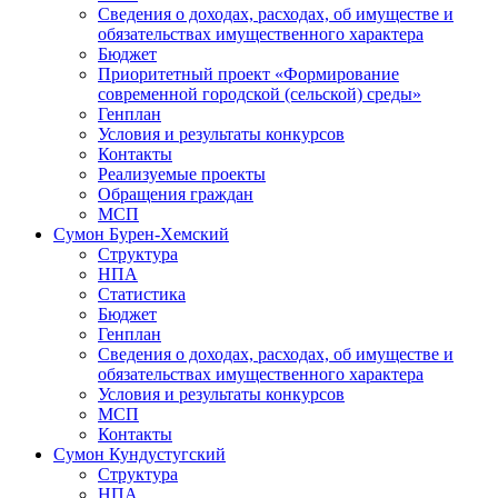
Сведения о доходах, расходах, об имуществе и
обязательствах имущественного характера
Бюджет
Приоритетный проект «Формирование
современной городской (сельской) среды»
Генплан
Условия и результаты конкурсов
Контакты
Реализуемые проекты
Обращения граждан
МСП
Сумон Бурен-Хемский
Структура
НПА
Статистика
Бюджет
Генплан
Сведения о доходах, расходах, об имуществе и
обязательствах имущественного характера
Условия и результаты конкурсов
МСП
Контакты
Сумон Кундустугский
Структура
НПА