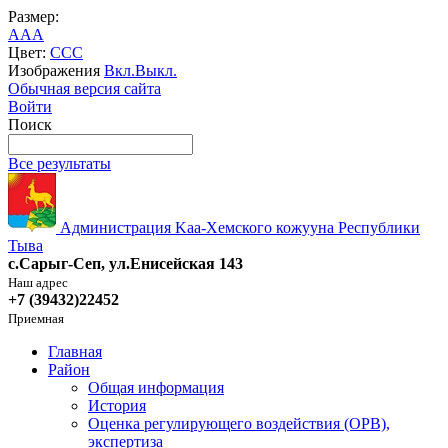
Размер:
A
A
A
Цвет:
C
C
C
Изображения
Вкл.
Выкл.
Обычная версия сайта
Войти
Поиск
Все результаты
Администрация Kaa-Хемского кожууна Республики
Тыва
с.Сарыг-Сеп, ул.Енисейская 143
Наш адрес
+7 (39432)22452
Приемная
Главная
Район
Общая информация
История
Оценка регулирующего воздействия (ОРВ),
экспертиза