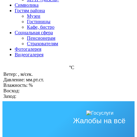
Символика
Гостям района
Музеи
Гостиницы
Кафе, бистро
Социальная сфера
Пенсионерам
Страхователям
Фотогалерея
Видеогалерея
°C
Ветер: , м/сек.
Давление: мм.рт.ст.
Влажность: %
Восход:
Заход:
Жалобы на всё