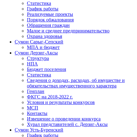
Статистика
График работы
Реализуемые проекты
Порядок обжалования
Обращения граждан
Малое и среднее предпринимательство
Охрана здоровья
Сумон Сарыг-Сепский
МПА и бюджет
Сумон Дерзиг-Аксы
Структура
НПА
Бюджет поселения
Статистика
Сведения о доходах, расходах, об имуществе и
обязательствах имущественного характера
Генплан
ФКГС на 2018-2022 г.
Условия и результаты конкурсов
МСП
Контакты
Извещение о проведении конкурса
Хурал представителей с. Дерзиг-Аксы
Сумон Усть-Буренский
График работы