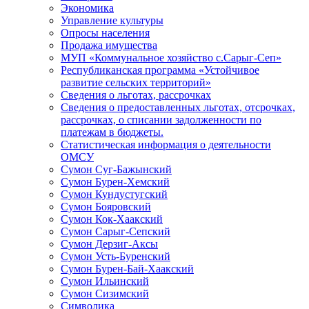
Экономика
Управление культуры
Опросы населения
Продажа имущества
МУП «Коммунальное хозяйство с.Сарыг-Сеп»
Республиканская программа «Устойчивое
развитие сельских территорий»
Сведения о льготах, рассрочках
Сведения о предоставленных льготах, отсрочках,
рассрочках, о списании задолженности по
платежам в бюджеты.
Статистическая информация о деятельности
ОМСУ
Сумон Суг-Бажынский
Сумон Бурен-Хемский
Сумон Кундустугский
Сумон Бояровский
Сумон Кок-Хаакский
Сумон Сарыг-Сепский
Сумон Дерзиг-Аксы
Сумон Усть-Буренский
Сумон Бурен-Бай-Хаакский
Сумон Ильинский
Сумон Сизимский
Символика