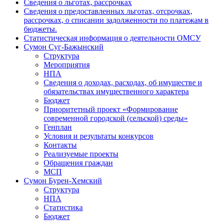
Сведения о льготах, рассрочках
Сведения о предоставленных льготах, отсрочках,
рассрочках, о списании задолженности по платежам в
бюджеты.
Статистическая информация о деятельности ОМСУ
Сумон Суг-Бажынский
Структура
Мероприятия
НПА
Сведения о доходах, расходах, об имуществе и
обязательствах имущественного характера
Бюджет
Приоритетный проект «Формирование
современной городской (сельской) среды»
Генплан
Условия и результаты конкурсов
Контакты
Реализуемые проекты
Обращения граждан
МСП
Сумон Бурен-Хемский
Структура
НПА
Статистика
Бюджет