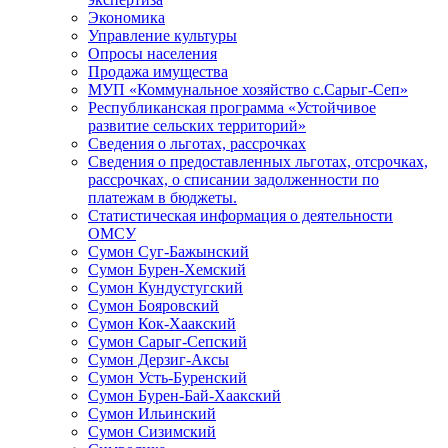
Экономика
Управление культуры
Опросы населения
Продажа имущества
МУП «Коммунальное хозяйство с.Сарыг-Сеп»
Республиканская программа «Устойчивое
развитие сельских территорий»
Сведения о льготах, рассрочках
Сведения о предоставленных льготах, отсрочках,
рассрочках, о списании задолженности по
платежам в бюджеты.
Статистическая информация о деятельности
ОМСУ
Сумон Суг-Бажынский
Сумон Бурен-Хемский
Сумон Кундустугский
Сумон Бояровский
Сумон Кок-Хаакский
Сумон Сарыг-Сепский
Сумон Дерзиг-Аксы
Сумон Усть-Буренский
Сумон Бурен-Бай-Хаакский
Сумон Ильинский
Сумон Сизимский