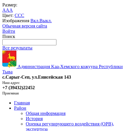
Размер:
A
A
A
Цвет:
C
C
C
Изображения
Вкл.
Выкл.
Обычная версия сайта
Войти
Поиск
Все результаты
Администрация Kaa-Хемского кожууна Республики
Тыва
с.Сарыг-Сеп, ул.Енисейская 143
Наш адрес
+7 (39432)22452
Приемная
Главная
Район
Общая информация
История
Оценка регулирующего воздействия (ОРВ),
экспертиза