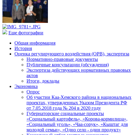
Еще фотографии
Общая информация
История
Оценка регулирующего воздействия (ОРВ), экспертиза
Нормативно-правовые документы
Публичные консультации (обсуждения)
Экспертиза действующих нормативных правовых
актов
Итоги, доклады
Экономика
Опрос
Об участии Каа-Хемского района в национальных
проектах, утвержденных Указом Президента РФ
от 7.05.2018 года № 204 в 2020 году
Губернаторские социальные проекты
«Социальный картофель», «Корова-кормилица»,
«Социальный уголь», «Чаа-сорук», «Кыштаг для
молодой семьи», «Одно село - один продукт»