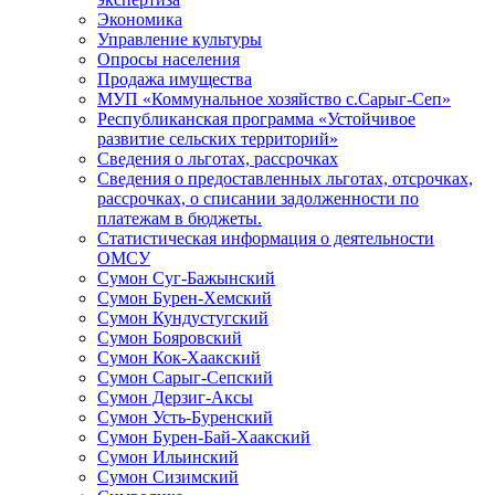
Экономика
Управление культуры
Опросы населения
Продажа имущества
МУП «Коммунальное хозяйство с.Сарыг-Сеп»
Республиканская программа «Устойчивое
развитие сельских территорий»
Сведения о льготах, рассрочках
Сведения о предоставленных льготах, отсрочках,
рассрочках, о списании задолженности по
платежам в бюджеты.
Статистическая информация о деятельности
ОМСУ
Сумон Суг-Бажынский
Сумон Бурен-Хемский
Сумон Кундустугский
Сумон Бояровский
Сумон Кок-Хаакский
Сумон Сарыг-Сепский
Сумон Дерзиг-Аксы
Сумон Усть-Буренский
Сумон Бурен-Бай-Хаакский
Сумон Ильинский
Сумон Сизимский