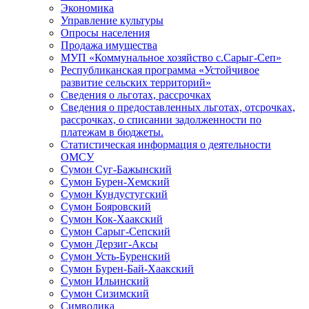
Экономика
Управление культуры
Опросы населения
Продажа имущества
МУП «Коммунальное хозяйство с.Сарыг-Сеп»
Республиканская программа «Устойчивое
развитие сельских территорий»
Сведения о льготах, рассрочках
Сведения о предоставленных льготах, отсрочках,
рассрочках, о списании задолженности по
платежам в бюджеты.
Статистическая информация о деятельности
ОМСУ
Сумон Суг-Бажынский
Сумон Бурен-Хемский
Сумон Кундустугский
Сумон Бояровский
Сумон Кок-Хаакский
Сумон Сарыг-Сепский
Сумон Дерзиг-Аксы
Сумон Усть-Буренский
Сумон Бурен-Бай-Хаакский
Сумон Ильинский
Сумон Сизимский
Символика