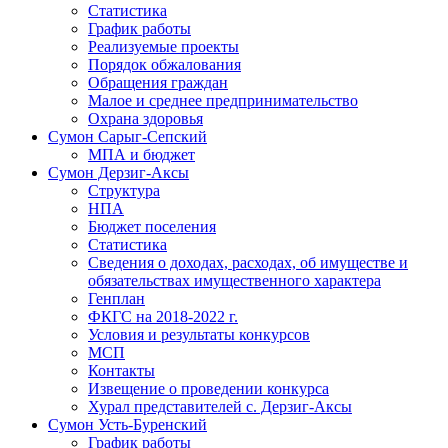
Статистика
График работы
Реализуемые проекты
Порядок обжалования
Обращения граждан
Малое и среднее предпринимательство
Охрана здоровья
Сумон Сарыг-Сепский
МПА и бюджет
Сумон Дерзиг-Аксы
Структура
НПА
Бюджет поселения
Статистика
Сведения о доходах, расходах, об имуществе и
обязательствах имущественного характера
Генплан
ФКГС на 2018-2022 г.
Условия и результаты конкурсов
МСП
Контакты
Извещение о проведении конкурса
Хурал представителей с. Дерзиг-Аксы
Сумон Усть-Буренский
График работы