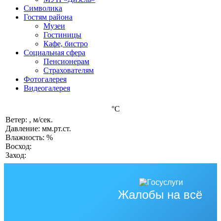
Символика
Гостям района
Музеи
Гостиницы
Кафе, бистро
Социальная сфера
Пенсионерам
Страхователям
Фотогалерея
Видеогалерея
°C
Ветер: , м/сек.
Давление: мм.рт.ст.
Влажность: %
Восход:
Заход:
Жалобы на всё