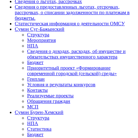
Сведения о льготах, рассрочках
Сведения о предоставленных льготах, отсрочках,
рассрочках, о списании задолженности по платежам в
бюджеты.
Статистическая информация о деятельности ОМСУ
Сумон Суг-Бажынский
Структура
Мероприятия
НПА
Сведения о доходах, расходах, об имуществе и
обязательствах имущественного характера
Бюджет
Приоритетный проект «Формирование
современной городской (сельской) среды»
Генплан
Условия и результаты конкурсов
Контакты
Реализуемые проекты
Обращения граждан
МСП
Сумон Бурен-Хемский
Структура
НПА
Статистика
Бюджет