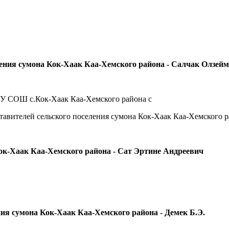
ления сумона Кок-Хаак Каа-Хемского района - Салчак Олзей
ОУ СОШ с.Кок-Хаак Каа-Хемского района с
тавителей сельского поселения сумона Кок-Хаак Каа-Хемского р
ок-Хаак Каа-Хемского района -
Сат Эртине Андреевич
ния сумона Кок-Хаак Каа-Хемского района - Д
емек Б.Э.