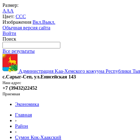
Размер:
A
A
A
Цвет:
C
C
C
Изображения
Вкл.
Выкл.
Обычная версия сайта
Войти
Поиск
Все результаты
Администрация Kaa-Хемского кожууна Республики Ты
с.Сарыг-Сеп, ул.Енисейская 143
Наш адрес
+7 (39432)22452
Приемная
Экономика
Главная
›
Район
›
Сумон Кок-Хаакский