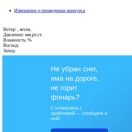
Извещение о проведении конкурса
Ветер: , м/сек.
Давление: мм.рт.ст.
Влажность: %
Восход:
Заход:
Не убран снег,
яма на дороге,
не горит
фонарь?
Столкнулись с
проблемой — сообщите о
ней!