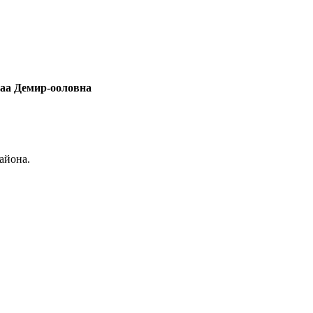
маа Демир-ооловна
айона.