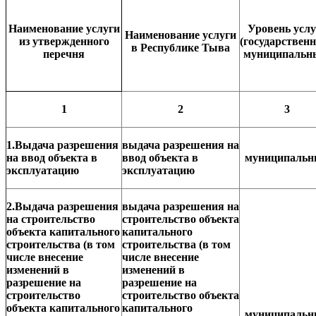
Наименование услуги
Уровень услу
Наименование услуги
из утвержденного
(государствен
в Республике Тыва
перечня
муниципальн
1
2
3
1.Выдача разрешения
выдача разрешения на
на ввод объекта в
ввод объекта в
муниципаль
эксплуатацию
эксплуатацию
2.Выдача разрешения
выдача разрешения на
на строительство
строительство объекта
объекта капитального
капитального
строительства (в том
строительства (в том
числе внесение
числе внесение
изменений в
изменений в
разрешение на
разрешение на
строительство
строительство объекта
объекта капитального
капитального
муниципаль