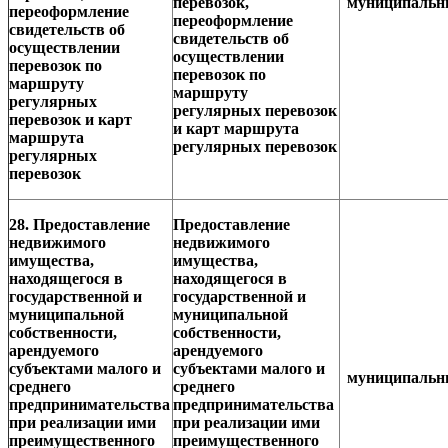
перевозок,
муниципаль
переоформление
переоформление
свидетельств об
свидетельств об
осуществлении
осуществлении
перевозок по
перевозок по
маршруту
маршруту
регулярных
регулярных перевозок
перевозок и карт
и карт маршрута
маршрута
регулярных перевозок
регулярных
перевозок
28. Предоставление
Предоставление
недвижимого
недвижимого
имущества,
имущества,
находящегося в
находящегося в
государственной и
государственной и
муниципальной
муниципальной
собственности,
собственности,
арендуемого
арендуемого
субъектами малого и
субъектами малого и
муниципаль
среднего
среднего
предпринимательства
предпринимательства
при реализации ими
при реализации ими
преимущественного
преимущественного