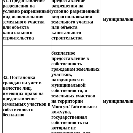
31. Предоставление
предоставление
разрешения на
разрешения на
условно разрешенный
условно разрешенный
вид использования
вид использования
муниципаль
земельного участка
земельного участка
или объекта
или объекта
капитального
капитального
строительства
строительства
бесплатное
предоставление в
собственность
гражданам земельных
участков,
32. Постановка
находящихся в
граждан на учет в
муниципальной
качестве лиц,
собственности, и
имеющих право на
земельных участков
предоставление
на территории
муниципаль
земельных участков в
Монгун-Тайгинского
собственность
кожууна,
бесплатно
государственная
собственность на
которые не