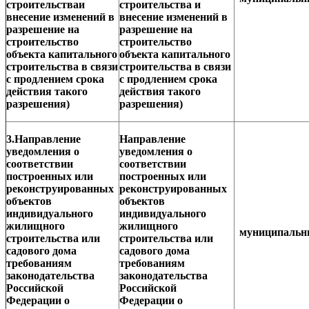
строительстваи
строительства и
внесение изменений в
внесение изменений в
разрешение на
разрешение на
строительство
строительство
объекта капитального
объекта капитального
строительства в связи
строительства в связи
с продлением срока
с продлением срока
действия такого
действия такого
разрешения)
разрешения)
3.Направление
Направление
уведомления о
уведомления о
соответствии
соответствии
построенных или
построенных или
реконструированных
реконструированных
объектов
объектов
индивидуального
индивидуального
жилищного
жилищного
муниципаль
строительства или
строительства или
садового дома
садового дома
требованиям
требованиям
законодательства
законодательства
Российской
Российской
Федерации о
Федерации о