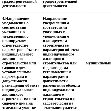
градостроительной
градостроительной
деятельности
деятельности
4.Направление
Направление
уведомления о
уведомления о
соответствии
соответствии
указанных в
указанных в
уведомлении о
уведомлении о
планируемом
планируемом
строительстве
строительстве
параметров объекта
параметров объекта
индивидуального
индивидуального
жилищного
жилищного
строительства или
строительства или
муниципаль
садового дома
садового дома
установленным
установленным
параметрам и
параметрам и
допустимости
допустимости
размещения объекта
размещения объекта
индивидуального
индивидуального
жилищного
жилищного
строительства или
строительства или
садового дома на
садового дома на
земельном участке
земельном участке