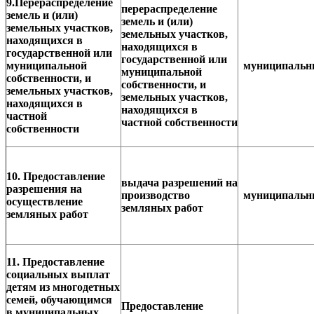
9.Перераспределение
перераспределение
земель и (или)
земель и (или)
земельных участков,
земельных участков,
находящихся в
находящихся в
государственной или
государственной или
муниципальной
муниципаль
муниципальной
собственности, и
собственности, и
земельных участков,
земельных участков,
находящихся в
находящихся в
частной
частной собственности
собственности
10. Предоставление
выдача разрешений на
разрешения на
производство
муниципаль
осуществление
земляных работ
земляных работ
11. Предоставление
социальных выплат
детям из многодетных
семей, обучающимся
Предоставление
в муниципальных