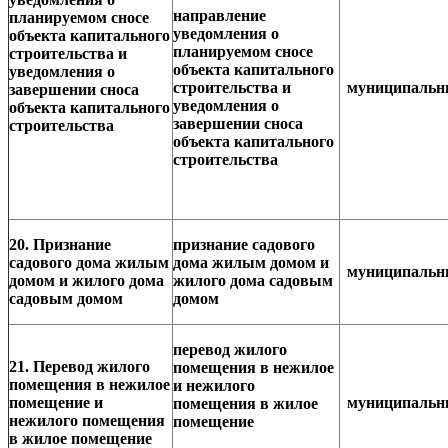
направление
планируемом сносе
уведомления о
объекта капитального
планируемом сносе
строительства и
объекта капитального
уведомления о
строительства и
муниципаль
завершении сноса
уведомления о
объекта капитального
завершении сноса
строительства
объекта капитального
строительства
20. Признание
признание садового
садового дома жилым
дома жилым домом и
муниципаль
домом и жилого дома
жилого дома садовым
садовым домом
домом
перевод жилого
21. Перевод жилого
помещения в нежилое
помещения в нежилое
и нежилого
помещение и
муниципаль
помещения в жилое
нежилого помещения
помещение
в жилое помещение