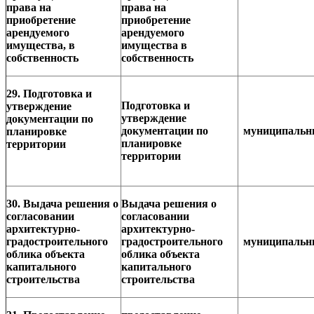
права на
права на
приобретение
приобретение
арендуемого
арендуемого
имущества, в
имущества в
собственность
собственность
29. Подготовка и
Подготовка и
утверждение
утверждение
документации по
документации по
муниципаль
планировке
планировке
территории
территории
30. Выдача решения о
Выдача решения о
согласовании
согласовании
архитектурно-
архитектурно-
градостроительного
градостроительного
муниципаль
облика объекта
облика объекта
капитального
капитального
строительства
строительства