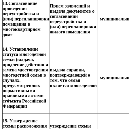
13.Согласование
Прием зачвлений и
проведения
выдача документов о
переустройства и
согласовании
(или) перепланировки
муниципаль
переустройства и
помещения в
(или) перепланировки
многоквартирном
жилого помещения
доме
14. Установление
статуса многодетной
семьи (выдача,
продление действия и
замена удостоверения
выдача справки,
многодетной семьи в
подтверждающей о
муниципаль
случаях,
том, что семья
предусмотренных
является многодетной
нормативными
правовыми актами
субъекта Российской
Федерации)
15. Утверждение
схемы расположения
утверждение схемы