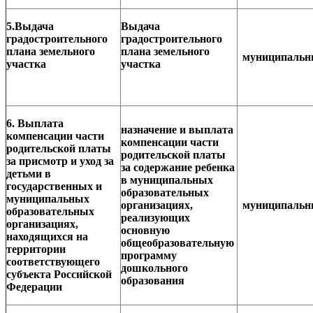
5.Выдача
Выдача
градостроительного
градостроительного
плана земельного
плана земельного
муниципаль
участка
участка
6. Выплата
назначение и выплата
компенсации части
компенсации части
родительской платы
родительской платы
за присмотр и уход за
за содержание ребенка
детьми в
в муниципальных
государственных и
образовательных
муниципальных
организациях,
муниципаль
образовательных
реализующих
организациях,
основную
находящихся на
общеобразовательную
территории
программу
соответствующего
дошкольного
субъекта Российской
образования
Федерации