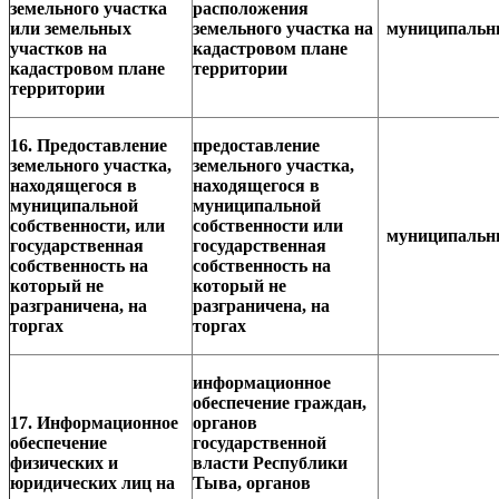
земельного участка
расположения
или земельных
земельного участка на
муниципаль
участков на
кадастровом плане
кадастровом плане
территории
территории
16. Предоставление
предоставление
земельного участка,
земельного участка,
находящегося в
находящегося в
муниципальной
муниципальной
собственности, или
собственности или
муниципаль
государственная
государственная
собственность на
собственность на
который не
который не
разграничена, на
разграничена, на
торгах
торгах
информационное
обеспечение граждан,
17. Информационное
органов
обеспечение
государственной
физических и
власти Республики
юридических лиц на
Тыва, органов