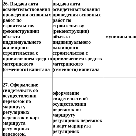
26. Выдача акта
выдача акта
освидетельствования
освидетельствования
проведения основных
проведения основных
работ по
работ по
строительству
строительству
(реконструкции)
(реконструкции)
объекта
объекта
муниципаль
индивидуального
индивидуального
жилищного
жилищного
строительства с
строительства с
привлечением средств
привлечением средств
материнского
материнского
(семейного) капитала
(семейного) капитала
27. Оформление
свидетельств об
оформление
осуществлении
свидетельств об
перевозок по
осуществлении
маршруту
перевозок по
регулярных
маршруту
перевозок и карт
регулярных перевозок
маршрута
и карт маршрута
регулярных
регулярных
перевозок,