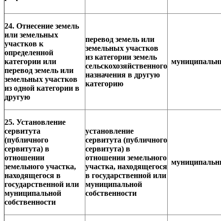
24. Отнесение земель
или земельных
перевод земель или
участков к
земельных участков
определенной
из категории земель
категории или
муниципаль
сельскохозяйственного
перевод земель или
назначения в другую
земельных участков
категорию
из одной категории в
другую
25. Установление
сервитута
установление
(публичного
сервитута (публичного
сервитута) в
сервитута) в
отношении
отношении земельного
муниципаль
земельного участка,
участка, находящегося
находящегося в
в государственной или
государственной или
муниципальной
муниципальной
собственности
собственности