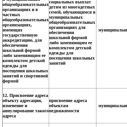
социальных выплат
общеобразовательных
детям из многодетных
организациях и в
семей, обучающимся в
частных
муниципальных
общеобразовательных
общеобразовательных
организациях,
организациях для
имеющих
муниципаль
обеспечения
государственную
школьной формой
аккредитацию, для
либо заменяющим ее
обеспечения
комплектом детской
школьной формой
одежды для
либо заменяющим ее
посещения школьных
комплектом детской
занятий
одежды для
посещения школьных
занятий и спортивной
формой
12. Присвоение адреса
объекту адресации,
присвоение адреса
изменение и
объектам
муниципаль
аннулирование такого
недвижимости
адреса