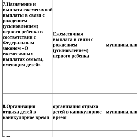
7.Назначение и
выплата ежемесячной
выплаты в связи с
рождением
(усыновлением)
первого ребенка в
Ежемесячная
соответствии с
выплата в связи с
Федеральным
рождением
муниципаль
законом «О
(усыновлением)
ежемесячных
первого ребенка
выплатах семьям,
имеющим детей»
8.Организация
организация отдыха
отдыха детей в
детей в каникулярное
муниципаль
каникулярное время
время