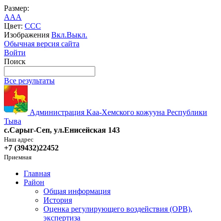
Размер:
A
A
A
Цвет:
C
C
C
Изображения
Вкл.
Выкл.
Обычная версия сайта
Войти
Поиск
Все результаты
Администрация Kaa-Хемского кожууна Республики
Тыва
с.Сарыг-Сеп, ул.Енисейская 143
Наш адрес
+7 (39432)22452
Приемная
Главная
Район
Общая информация
История
Оценка регулирующего воздействия (ОРВ),
экспертиза