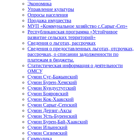
Экономика
Управление культуры
Опросы населения
Продажа имущества
МУП «Коммунальное хозяйство с.Сарыг-Сеп»
Республиканская программа «Устойчивое
развитие сельских территорий»
Сведения о льготах, рассрочках
Сведения о предоставленных льготах, отсрочках,
рассрочках, о списании задолженности по
платежам в бюджеты.
Статистическая информация о деятельности
ОМСУ
Сумон Суг-Бажынский
Сумон Бурен-Хемский
Сумон Кундустугский
Сумон Бояровский
Сумон Кок-Хаакский
Сумон Сарыг-Сепский
Сумон Дерзиг-Аксы
Сумон Усть-Буренский
Сумон Бурен-Бай-Хаакский
Сумон Ильинский
Сумон Сизимский
Символика