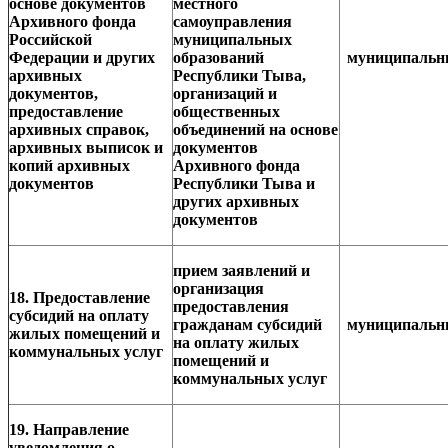
основе документов
местного
Архивного фонда
самоуправления
Российской
муниципальных
Федерации и других
образований
муниципаль
архивных
Республики Тыва,
документов,
организаций и
предоставление
общественных
архивных справок,
объединений на основе
архивных выписок и
документов
копий архивных
Архивного фонда
документов
Республики Тыва и
других архивных
документов
прием заявлений и
организация
18. Предоставление
предоставления
субсидий на оплату
гражданам субсидий
муниципаль
жилых помещений и
на оплату жилых
коммунальных услуг
помещений и
коммунальных услуг
19. Направление
уведомления о