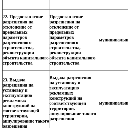
22. Предоставление
Предоставление
разрешения на
разрешения на
отклонение от
отклонение от
предельных
предельных
параметров
параметров
муниципаль
разрешенного
разрешенного
строительства,
строительства,
реконструкции
реконструкции
объекта капитального
объекта капитального
строительства
строительства
Выдача разрешения
23. Выдача
на установку и
разрешения на
эксплуатацию
установку и
рекламных
эксплуатацию
конструкций на
рекламных
муниципаль
соответствующей
конструкций на
территории,
соответствующей
аннулирование такого
территории,
разрешения
аннулирование такого
разрешения