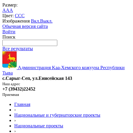
Размер:
A
A
A
Цвет:
C
C
C
Изображения
Вкл.
Выкл.
Обычная версия сайта
Войти
Поиск
Все результаты
Администрация Kaa-Хемского кожууна Республики
Тыва
с.Сарыг-Сеп, ул.Енисейская 143
Наш адрес
+7 (39432)22452
Приемная
Главная
›
Национальные и губернаторские проекты
›
Национальные проекты
›