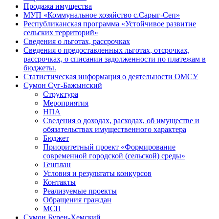
Продажа имущества
МУП «Коммунальное хозяйство с.Сарыг-Сеп»
Республиканская программа «Устойчивое развитие
сельских территорий»
Сведения о льготах, рассрочках
Сведения о предоставленных льготах, отсрочках,
рассрочках, о списании задолженности по платежам в
бюджеты.
Статистическая информация о деятельности ОМСУ
Сумон Суг-Бажынский
Структура
Мероприятия
НПА
Сведения о доходах, расходах, об имуществе и
обязательствах имущественного характера
Бюджет
Приоритетный проект «Формирование
современной городской (сельской) среды»
Генплан
Условия и результаты конкурсов
Контакты
Реализуемые проекты
Обращения граждан
МСП
Сумон Бурен-Хемский