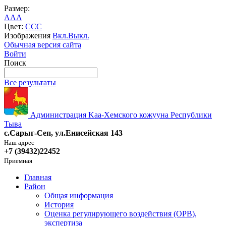
Размер:
A
A
A
Цвет:
C
C
C
Изображения
Вкл.
Выкл.
Обычная версия сайта
Войти
Поиск
Все результаты
Администрация Kaa-Хемского кожууна Республики
Тыва
с.Сарыг-Сеп, ул.Енисейская 143
Наш адрес
+7 (39432)22452
Приемная
Главная
Район
Общая информация
История
Оценка регулирующего воздействия (ОРВ),
экспертиза