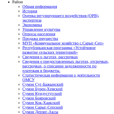
Район
Общая информация
История
Оценка регулирующего воздействия (ОРВ),
экспертиза
Экономика
Управление культуры
Опросы населения
Продажа имущества
МУП «Коммунальное хозяйство с.Сарыг-Сеп»
Республиканская программа «Устойчивое
развитие сельских территорий»
Сведения о льготах, рассрочках
Сведения о предоставленных льготах, отсрочках,
рассрочках, о списании задолженности по
платежам в бюджеты.
Статистическая информация о деятельности
ОМСУ
Сумон Суг-Бажынский
Сумон Бурен-Хемский
Сумон Кундустугский
Сумон Бояровский
Сумон Кок-Хаакский
Сумон Сарыг-Сепский
Сумон Дерзиг-Аксы