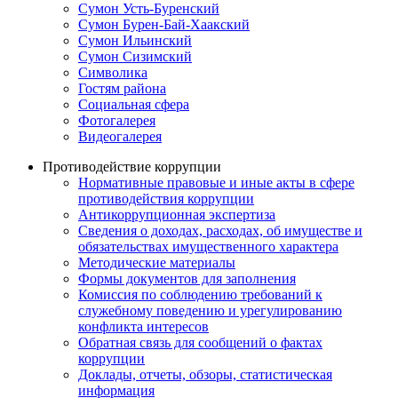
Сумон Усть-Буренский
Сумон Бурен-Бай-Хаакский
Сумон Ильинский
Сумон Сизимский
Символика
Гостям района
Социальная сфера
Фотогалерея
Видеогалерея
Противодействие коррупции
Нормативные правовые и иные акты в сфере
противодействия коррупции
Антикоррупционная экспертиза
Сведения о доходах, расходах, об имуществе и
обязательствах имущественного характера
Методические материалы
Формы документов для заполнения
Комиссия по соблюдению требований к
служебному поведению и урегулированию
конфликта интересов
Обратная связь для сообщений о фактах
коррупции
Доклады, отчеты, обзоры, статистическая
информация