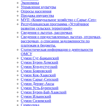
Экономика
Управление культуры
Опросы населения
Продажа имущества
МУП «Коммунальное хозяйство с.Сарыг-Сеп»
Республиканская программа «Устойчивое
развитие сельских территорий»
Сведения о льготах, рассрочках
Сведения о предоставленных льготах, отсрочках,
рассрочках, о списании задолженности по
платежам в бюджеты.
Статистическая информация о деятельности
ОМСУ
Сумон Суг-Бажынский
Сумон Бурен-Хемский
Сумон Кундустугский
Сумон Бояровский
Сумон Кок-Хаакский
Сумон Сарыг-Сепский
Сумон Дерзиг-Аксы
Сумон Усть-Буренский
Сумон Бурен-Бай-Хаакский
Сумон Ильинский
Сумон Сизимский
Символика