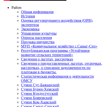
Район
Общая информация
История
Оценка регулирующего воздействия (ОРВ),
экспертиза
Экономика
Управление культуры
Опросы населения
Продажа имущества
МУП «Коммунальное хозяйство с.Сарыг-Сеп»
Республиканская программа «Устойчивое
развитие сельских территорий»
Сведения о льготах, рассрочках
Сведения о предоставленных льготах, отсрочках,
рассрочках, о списании задолженности по
платежам в бюджеты.
Статистическая информация о деятельности
ОМСУ
Сумон Суг-Бажынский
Сумон Бурен-Хемский
Сумон Кундустугский
Сумон Бояровский
Сумон Кок-Хаакский
Сумон Сарыг-Сепский