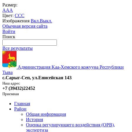
Размер:
A
A
A
Цвет:
C
C
C
Изображения
Вкл.
Выкл.
Обычная версия сайта
Войти
Поиск
Все результаты
Администрация Kaa-Хемского кожууна Республики
Тыва
с.Сарыг-Сеп, ул.Енисейская 143
Наш адрес
+7 (39432)22452
Приемная
Главная
Район
Общая информация
История
Оценка регулирующего воздействия (ОРВ),
экспертиза