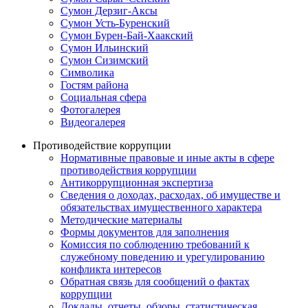
Сумон Дерзиг-Аксы
Сумон Усть-Буренский
Сумон Бурен-Бай-Хаакский
Сумон Ильинский
Сумон Сизимский
Символика
Гостям района
Социальная сфера
Фотогалерея
Видеогалерея
Противодействие коррупции
Нормативные правовые и иные акты в сфере
противодействия коррупции
Антикоррупционная экспертиза
Сведения о доходах, расходах, об имуществе и
обязательствах имущественного характера
Методические материалы
Формы документов для заполнения
Комиссия по соблюдению требований к
служебному поведению и урегулированию
конфликта интересов
Обратная связь для сообщений о фактах
коррупции
Доклады, отчеты, обзоры, статистическая