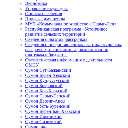
Экономика
Управление культуры
Опросы населения
Продажа имущества
МУП «Коммунальное хозяйство с.Сарыг-Сеп»
Республиканская программа «Устойчивое
развитие сельских территорий»
Сведения о льготах, рассрочках
Сведения о предоставленных льготах, отсрочках,
рассрочках, о списании задолженности по
платежам в бюджеты.
Статистическая информация о деятельности
ОМСУ
Сумон Суг-Бажынский
Сумон Бурен-Хемский
Сумон Кундустугский
Сумон Бояровский
Сумон Кок-Хаакский
Сумон Сарыг-Сепский
Сумон Дерзиг-Аксы
Сумон Усть-Буренский
Сумон Бурен-Бай-Хаакский
Сумон Ильинский
Сумон Сизимский
Символика